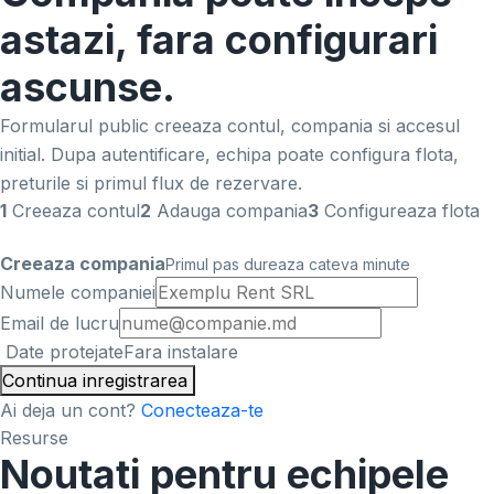
astazi, fara configurari
ascunse.
Formularul public creeaza contul, compania si accesul
initial. Dupa autentificare, echipa poate configura flota,
preturile si primul flux de rezervare.
1
Creeaza contul
2
Adauga compania
3
Configureaza flota
Creeaza compania
Primul pas dureaza cateva minute
Numele companiei
Email de lucru
Date protejate
Fara instalare
Continua inregistrarea
Ai deja un cont?
Conecteaza-te
Resurse
Noutati pentru echipele