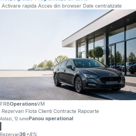
Activare rapida
Acces din browser
Date centralizate
FRB
Operations
VM
Rezervari
Flota
Clienti
Contracte
Rapoarte
Panou operational
Astazi, 12 iunie
36
+8%
Rezervari