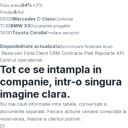
94%
+3%
Flota activa
8
Azi
Predari
09:00
Mercedes C-Class
Confirmat
11:30
BMW X5
Documente pregatite
14:00
Toyota Corolla
Predare aeroport
Disponibilitate actualizata
Sincronizare finalizata acum
Rezervari
Flota
Client CRM
Contracte
Plati
Rapoarte
API
Centrul operational
Tot ce se intampla in
companie, intr-o singura
imagine clara.
Nu mai cauti informatia intre tabele, conversatii si
documente separate. Fiecare actiune ramane conectata la
rezervarea, masina si clientul potrivit.
01