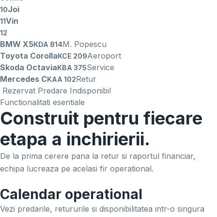
Joi
10
Vin
11
12
BMW X5
M. Popescu
KDA 814
Toyota Corolla
Aeroport
KCE 209
Skoda Octavia
Service
KBA 375
Mercedes C
Retur
KAA 102
Rezervat
Predare
Indisponibil
Functionalitati esentiale
Construit pentru fiecare
etapa a inchirierii.
De la prima cerere pana la retur si raportul financiar,
echipa lucreaza pe acelasi fir operational.
Calendar operational
Vezi predarile, retururile si disponibilitatea intr-o singura