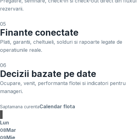
Pregatire, semnare, check-in si check-out direct din fluxul
rezervarii.
05
Finante conectate
Plati, garantii, cheltuieli, solduri si rapoarte legate de
operatiunile reale.
06
Decizii bazate pe date
Ocupare, venit, performanta flotei si indicatori pentru
manageri.
Calendar flota
Saptamana curenta
Lun
Mar
08
Mie
09